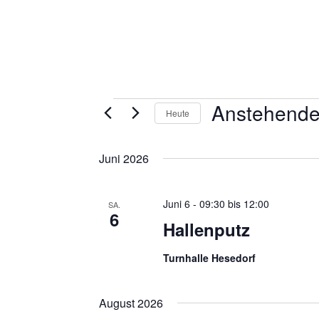
VERANSTALTUNGEN
Anstehend
Heute
D
a
Juni 2026
t
u
m
Juni 6 - 09:30
bis
12:00
SA.
w
6
Hallenputz
ä
h
Turnhalle Hesedorf
l
e
n
August 2026
.